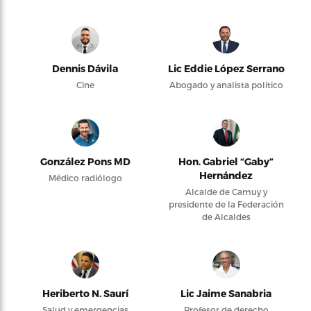
Dennis Dávila
Lic Eddie López Serrano
Cine
Abogado y analista político
González Pons MD
Hon. Gabriel “Gaby”
Hernández
Médico radiólogo
Alcalde de Camuy y
presidente de la Federación
de Alcaldes
Heriberto N. Saurí
Lic Jaime Sanabria
Salud y emergencias
Profesor de derecho