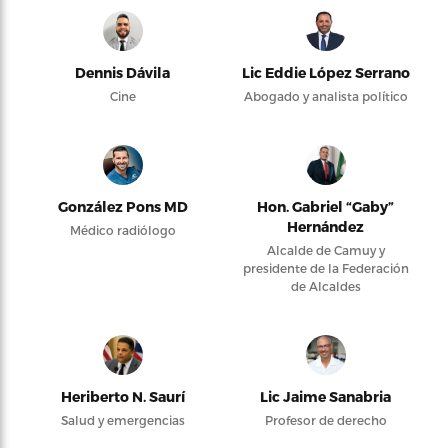
Dennis Dávila
Lic Eddie López Serrano
Cine
Abogado y analista político
González Pons MD
Hon. Gabriel “Gaby”
Hernández
Médico radiólogo
Alcalde de Camuy y
presidente de la Federación
de Alcaldes
Heriberto N. Saurí
Lic Jaime Sanabria
Salud y emergencias
Profesor de derecho