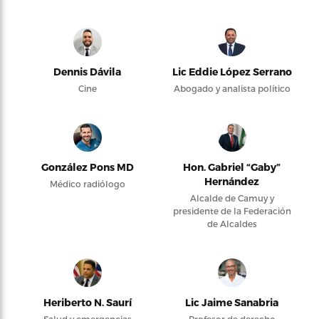
Dennis Dávila
Lic Eddie López Serrano
Cine
Abogado y analista político
González Pons MD
Hon. Gabriel “Gaby”
Hernández
Médico radiólogo
Alcalde de Camuy y
presidente de la Federación
de Alcaldes
Heriberto N. Saurí
Lic Jaime Sanabria
Salud y emergencias
Profesor de derecho