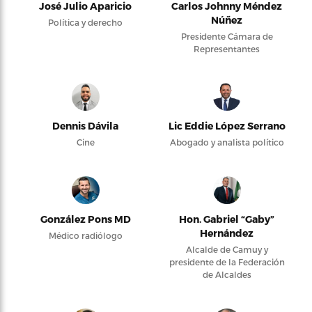
José Julio Aparicio
Carlos Johnny Méndez
Núñez
Política y derecho
Presidente Cámara de
Representantes
Dennis Dávila
Lic Eddie López Serrano
Cine
Abogado y analista político
González Pons MD
Hon. Gabriel “Gaby”
Hernández
Médico radiólogo
Alcalde de Camuy y
presidente de la Federación
de Alcaldes