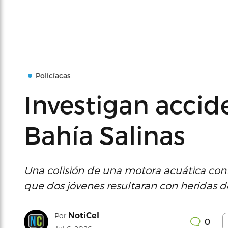
Policíacas
Investigan acci
Bahía Salinas
Una colisión de una motora acuática cont
que dos jóvenes resultaran con heridas 
NotiCel
Por
0