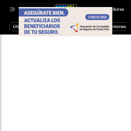
Advertisements
Inscribirse
Última Hora
Noticias
Economía
Opiniones