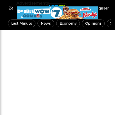
Advertisements
Register
Last Minute
News
Economy
Opinions
Sp