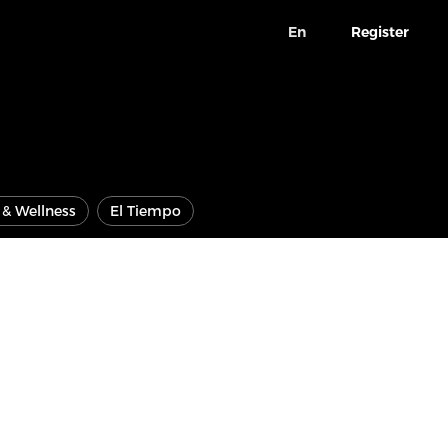
En
Register
e & Wellness
El Tiempo