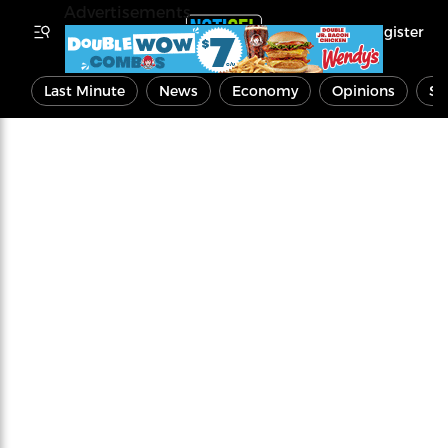
Advertisements
Register
Last Minute
News
Economy
Opinions
Sp