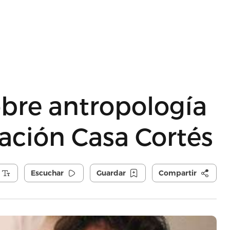
obre antropología
dación Casa Cortés
Escuchar
Guardar
Compartir