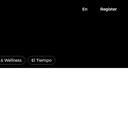
En
Register
e & Wellness
El Tiempo