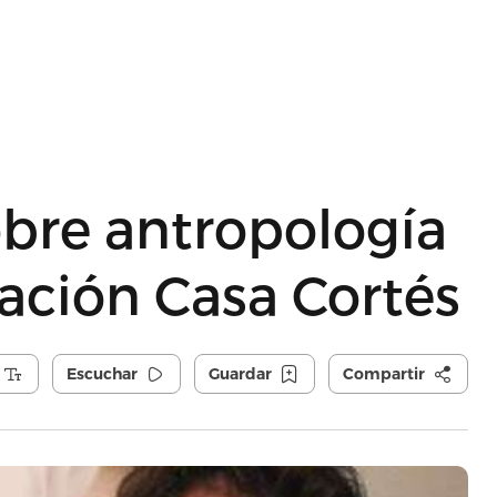
obre antropología
dación Casa Cortés
Escuchar
Guardar
Compartir