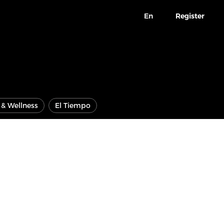
En
Register
e & Wellness
El Tiempo