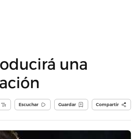
roducirá una
mación
Escuchar
Guardar
Compartir