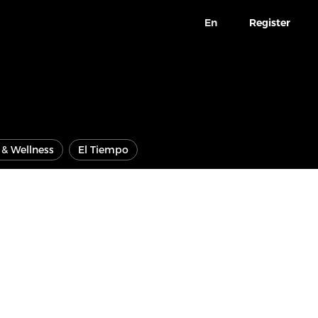
En
Register
e & Wellness
El Tiempo