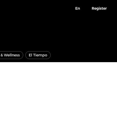
En
Register
e & Wellness
El Tiempo