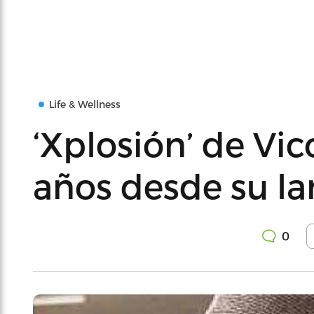
Life & Wellness
‘Xplosión’ de Vi
años desde su l
0