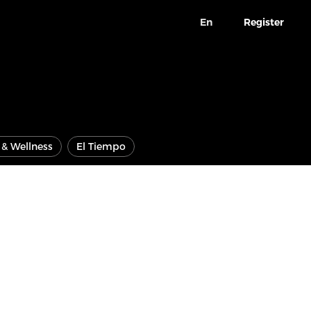
En
Register
e & Wellness
El Tiempo