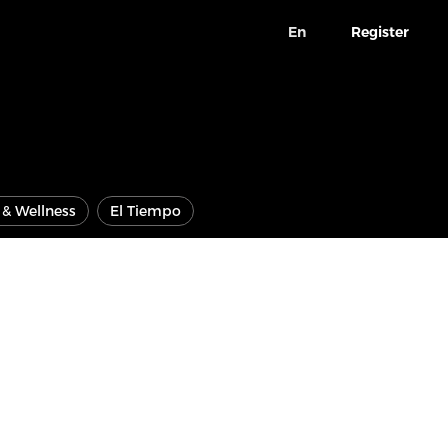
En
Register
e & Wellness
El Tiempo