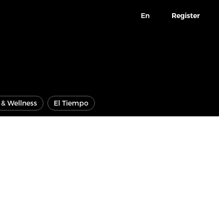
En
Register
e & Wellness
El Tiempo