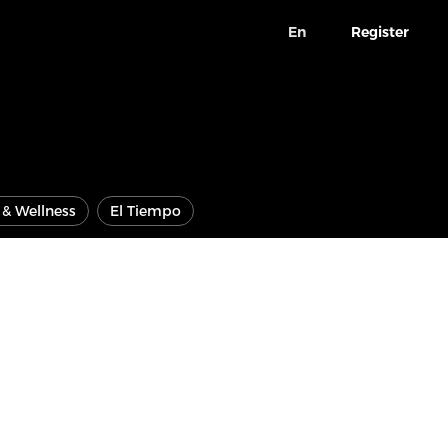
En
Register
e & Wellness
El Tiempo