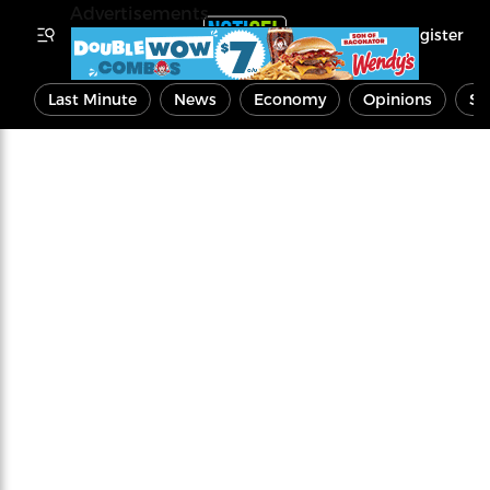
Advertisements
Register
Last Minute
News
Economy
Opinions
Sp