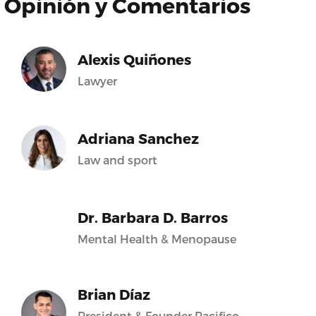
Opinión y Comentarios
Alexis Quiñones
Lawyer
Adriana Sanchez
Law and sport
Dr. Barbara D. Barros
Mental Health & Menopause
Brian Díaz
President & Founder Pacifico