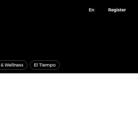
En
Register
e & Wellness
El Tiempo