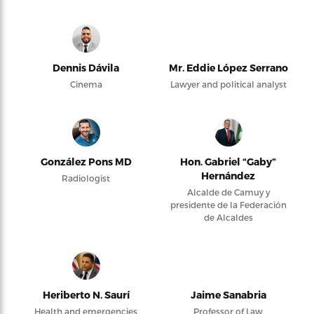
Dennis Dávila
Mr. Eddie López Serrano
Cinema
Lawyer and political analyst
González Pons MD
Hon. Gabriel “Gaby”
Hernández
Radiologist
Alcalde de Camuy y
presidente de la Federación
de Alcaldes
Heriberto N. Saurí
Jaime Sanabria
Health and emergencies
Professor of Law