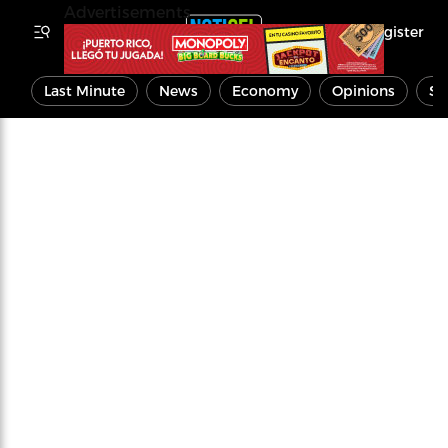
Advertisements
Register
Last Minute
News
Economy
Opinions
Sp