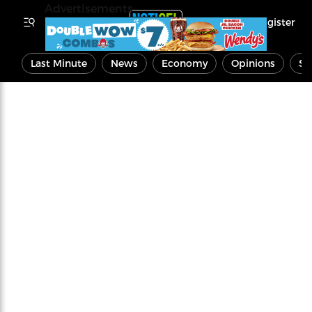
Advertisements
Register
Last Minute
News
Economy
Opinions
Sp