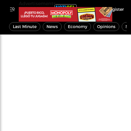
Advertisements
Register
Last Minute
News
Economy
Opinions
Sp