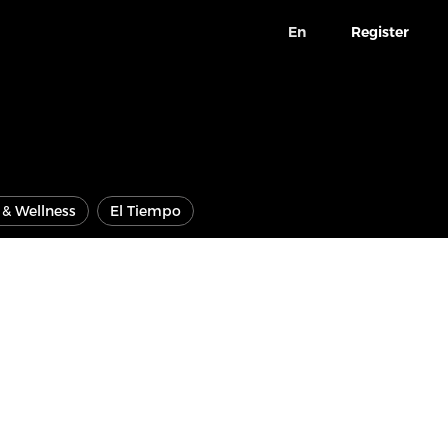
En
Register
e & Wellness
El Tiempo