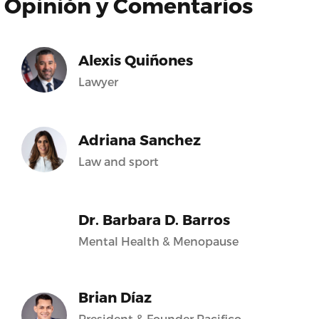
Opinión y Comentarios
Alexis Quiñones
Lawyer
Adriana Sanchez
Law and sport
Dr. Barbara D. Barros
Mental Health & Menopause
Brian Díaz
President & Founder Pacifico