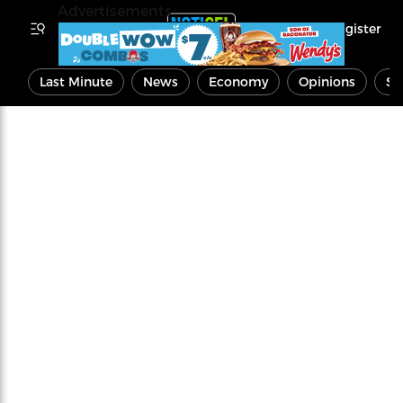
Advertisements
Register
Last Minute
News
Economy
Opinions
Sp