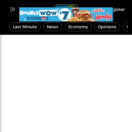
Advertisements
Register
Last Minute
News
Economy
Opinions
Sp