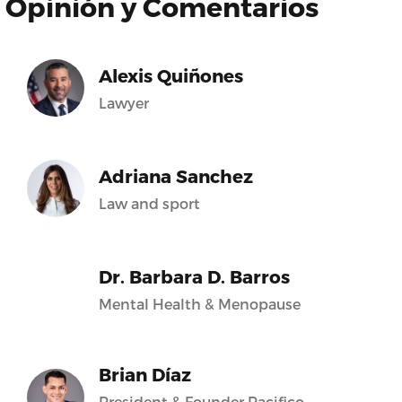
Opinión y Comentarios
Alexis Quiñones
Lawyer
Adriana Sanchez
Law and sport
Dr. Barbara D. Barros
Mental Health & Menopause
Brian Díaz
President & Founder Pacifico