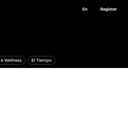
En
Register
e & Wellness
El Tiempo