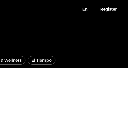
En
Register
e & Wellness
El Tiempo