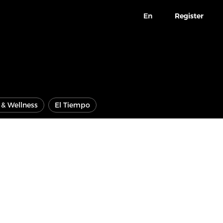
En
Register
e & Wellness
El Tiempo