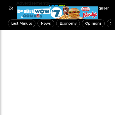
Advertisements
Register
Last Minute
News
Economy
Opinions
Sp