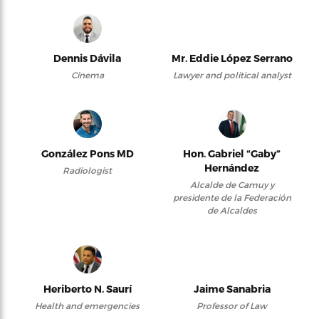
Dennis Dávila
Mr. Eddie López Serrano
Cinema
Lawyer and political analyst
González Pons MD
Hon. Gabriel “Gaby”
Hernández
Radiologist
Alcalde de Camuy y
presidente de la Federación
de Alcaldes
Heriberto N. Saurí
Jaime Sanabria
Health and emergencies
Professor of Law