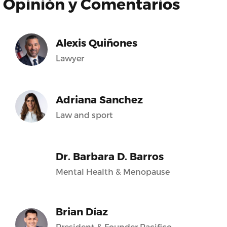
Opinión y Comentarios
Alexis Quiñones
Lawyer
Adriana Sanchez
Law and sport
Dr. Barbara D. Barros
Mental Health & Menopause
Brian Díaz
President & Founder Pacifico