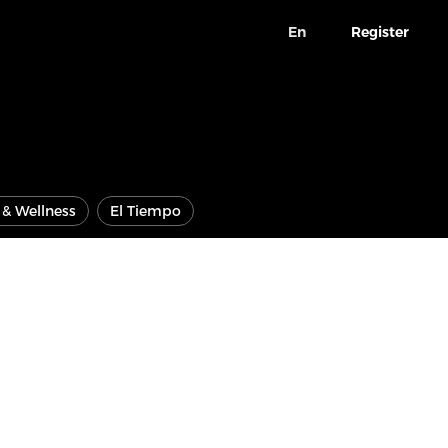
En
Register
e & Wellness
El Tiempo