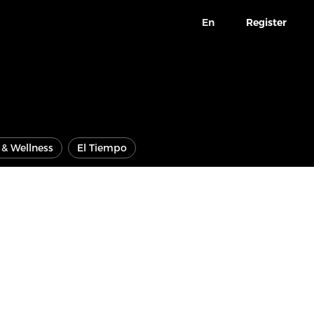
En
Register
e & Wellness
El Tiempo