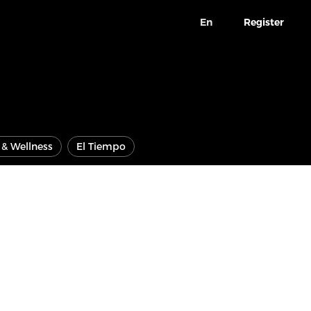
En
Register
e & Wellness
El Tiempo