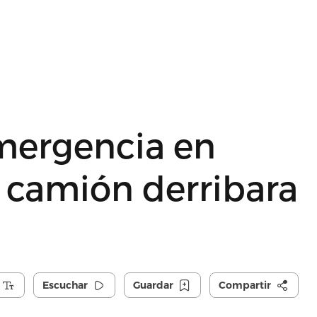
mergencia en
n camión derribara
Escuchar
Guardar
Compartir