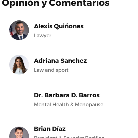
Opinión y Comentarios
Alexis Quiñones
Lawyer
Adriana Sanchez
Law and sport
Dr. Barbara D. Barros
Mental Health & Menopause
Brian Díaz
President & Founder Pacifico