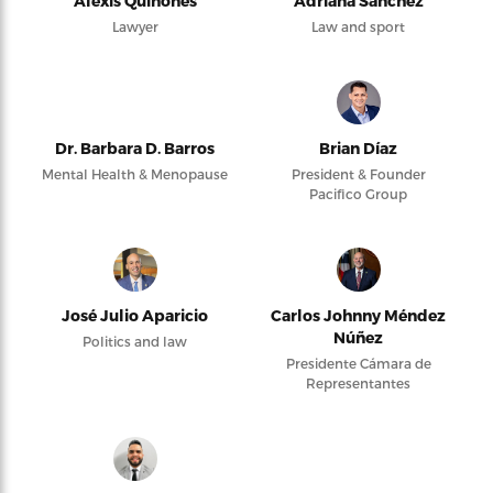
Alexis Quiñones
Adriana Sanchez
Lawyer
Law and sport
Dr. Barbara D. Barros
Brian Díaz
Mental Health & Menopause
President & Founder
Pacifico Group
José Julio Aparicio
Carlos Johnny Méndez
Núñez
Politics and law
Presidente Cámara de
Representantes