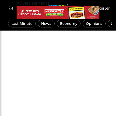
Advertisements
Register
Last Minute
News
Economy
Opinions
Sp