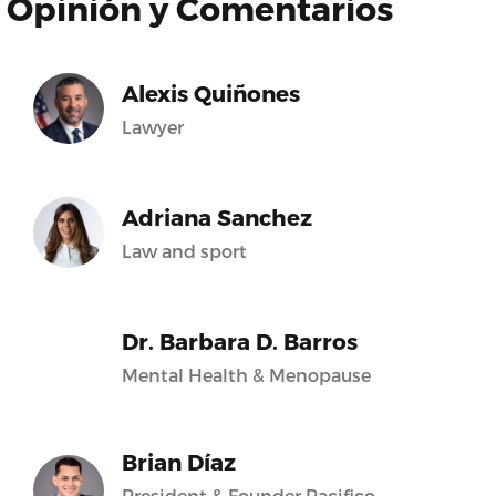
Opinión y Comentarios
Alexis Quiñones
Lawyer
Adriana Sanchez
Law and sport
Dr. Barbara D. Barros
Mental Health & Menopause
Brian Díaz
President & Founder Pacifico