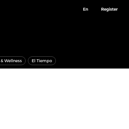
En
Register
e & Wellness
El Tiempo