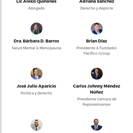
Lic Alexis Quiñones
Adriana Sánchez
Abogado
Derecho y deporte
Dra. Bárbara D. Barros
Brian Díaz
Salud Mental & Menopausia
Presidente & Fundador
Pacifico Group
José Julio Aparicio
Carlos Johnny Méndez
Núñez
Política y derecho
Presidente Cámara de
Representantes