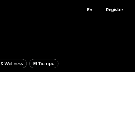
En
Register
e & Wellness
El Tiempo