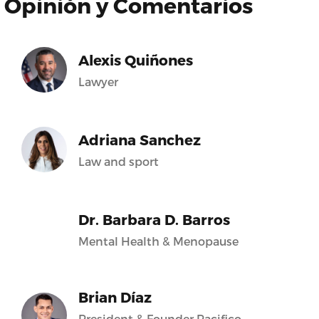
Opinión y Comentarios
Alexis Quiñones
Lawyer
Adriana Sanchez
Law and sport
Dr. Barbara D. Barros
Mental Health & Menopause
Brian Díaz
President & Founder Pacifico