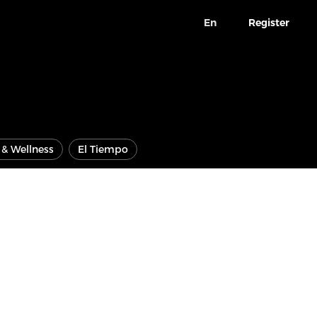
En
Register
e & Wellness
El Tiempo