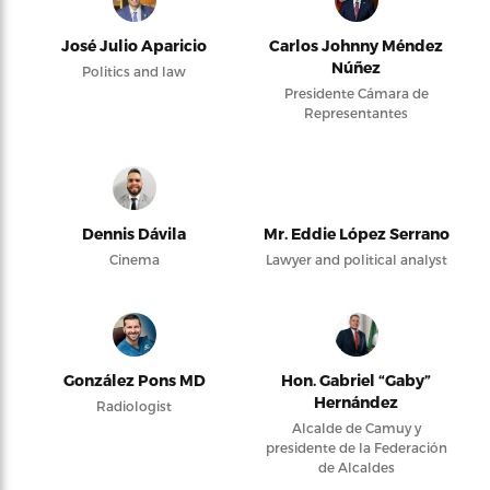
José Julio Aparicio
Carlos Johnny Méndez
Núñez
Politics and law
Presidente Cámara de
Representantes
Dennis Dávila
Mr. Eddie López Serrano
Cinema
Lawyer and political analyst
González Pons MD
Hon. Gabriel “Gaby”
Hernández
Radiologist
Alcalde de Camuy y
presidente de la Federación
de Alcaldes