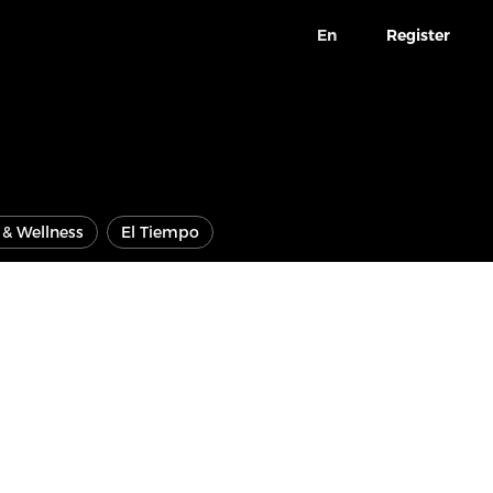
En
Register
e & Wellness
El Tiempo