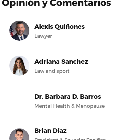
Opinión y Comentarios
Alexis Quiñones
Lawyer
Adriana Sanchez
Law and sport
Dr. Barbara D. Barros
Mental Health & Menopause
Brian Díaz
President & Founder Pacifico