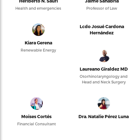
Heriberto N. Saurí
Jaime Sanabria
Health and emergencies
Professor of Law
Lcdo Josué Cardona
Hernández
Kiara Gerena
Renewable Energy
Laureano Giraldez MD
Otorhinolaryngology and
Head and Neck Surgery
Moises Cortés
Dra. Natalie Pérez Luna
Financial Consultant