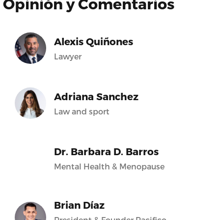
Opinión y Comentarios
Alexis Quiñones
Lawyer
Adriana Sanchez
Law and sport
Dr. Barbara D. Barros
Mental Health & Menopause
Brian Díaz
President & Founder Pacifico