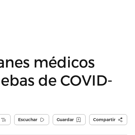
lanes médicos
uebas de COVID-
Escuchar
Guardar
Compartir