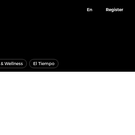
En
Register
e & Wellness
El Tiempo