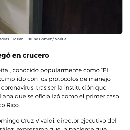
iedras. ..Josian E Bruno Gomez / NotiCel
legó en crucero
ital, conocido popularmente como “El
 cumplido con los protocolos de manejo
coronavirus, tras ser la institución que
liana que se oficializó como el primer caso
o Rico.
mingo Cruz Vivaldi, director ejecutivo del
nzález, expresaron que la paciente que