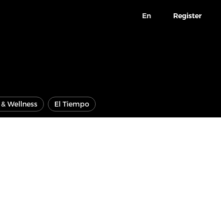
En
Register
e & Wellness
El Tiempo