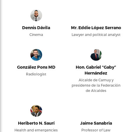
Dennis Dávila
Mr. Eddie López Serrano
Cinema
Lawyer and political analyst
González Pons MD
Hon. Gabriel “Gaby”
Hernández
Radiologist
Alcalde de Camuy y
presidente de la Federación
de Alcaldes
Heriberto N. Saurí
Jaime Sanabria
Health and emergencies
Professor of Law