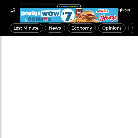
Advertisements
Register
Last Minute
News
Economy
Opinions
Sp