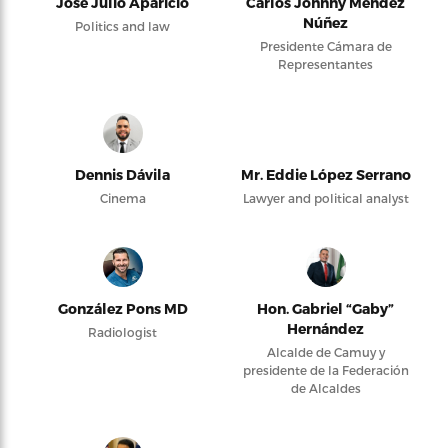
José Julio Aparicio
Carlos Johnny Méndez
Núñez
Politics and law
Presidente Cámara de
Representantes
Dennis Dávila
Mr. Eddie López Serrano
Cinema
Lawyer and political analyst
González Pons MD
Hon. Gabriel “Gaby”
Hernández
Radiologist
Alcalde de Camuy y
presidente de la Federación
de Alcaldes