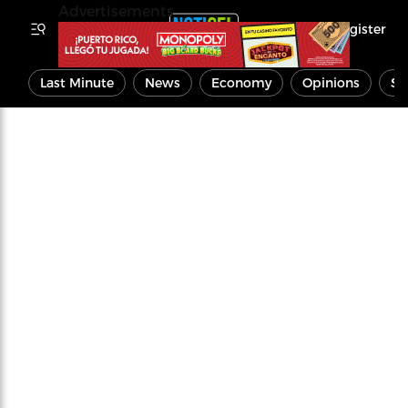
Advertisements
Register
Last Minute
News
Economy
Opinions
Sp