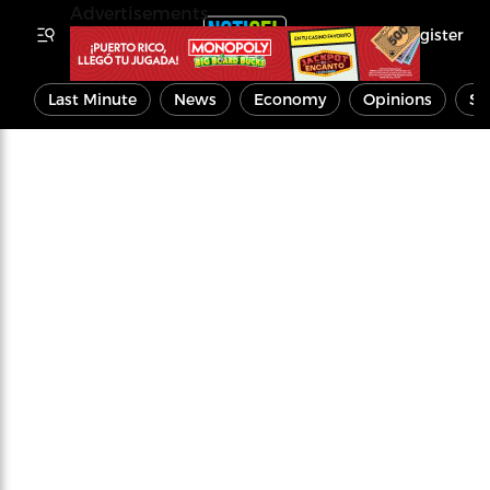
Advertisements
Register
Last Minute
News
Economy
Opinions
Sp